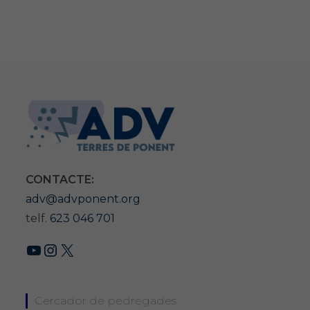
CONTACTE:
adv@advponent.org
telf.
623 046 701
YouTube
Instagram
X
Cercador de pedregades