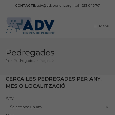
Vés
CONTACTE:
adv@advponent.org
- telf.
623 046 701
al
contingut
Menú
Pedregades
>
Pedregades
>
Pàgina 2
CERCA LES PEDREGADES PER ANY,
MES O LOCALITZACIÓ
Any: