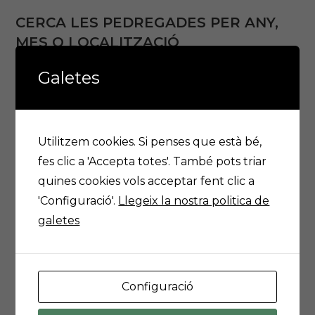
CERCA LES PEDREGADES PER ANY,
MES O LOCALITZACIÓ
Galetes
Any:
Mes:
Utilitzem cookies. Si penses que està bé,
fes clic a 'Accepta totes'. També pots triar
Municipis Afectats:
quines cookies vols acceptar fent clic a
'Configuració'.
Llegeix la nostra politica de
galetes
Previssió meteorológica a Lleida
Configuració