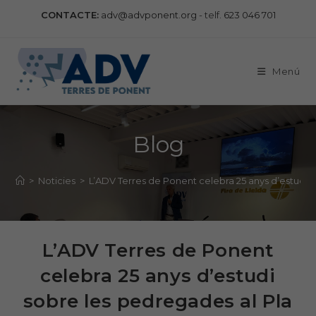
Vés
CONTACTE:
adv@advponent.org
- telf.
623 046 701
al
contingut
Menú
Blog
>
Noticies
>
L’ADV Terres de Ponent celebra 25 anys d’estudi s
L’ADV Terres de Ponent
celebra 25 anys d’estudi
sobre les pedregades al Pla