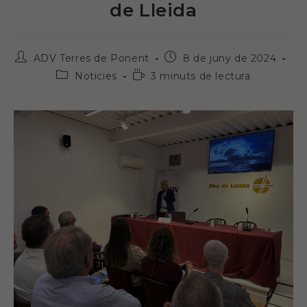
de Lleida
Autor
Entrada
ADV Terres de Ponent
8 de juny de 2024
de
publicada:
Categoria
Temps
Noticies
3 minuts de lectura
l'entrada:
de
de
l'entrada:
lectura: