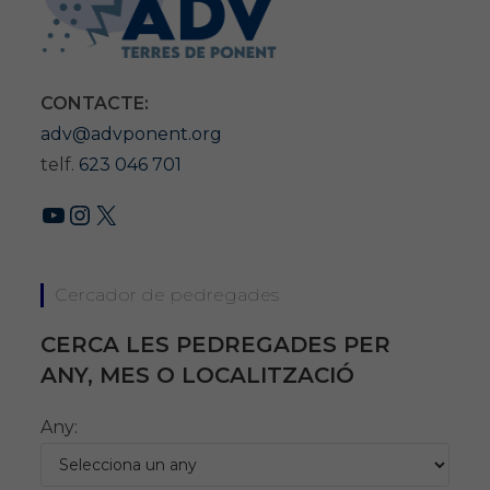
CONTACTE:
adv@advponent.org
telf.
623 046 701
YouTube
Instagram
X
Cercador de pedregades
CERCA LES PEDREGADES PER
ANY, MES O LOCALITZACIÓ
Any: