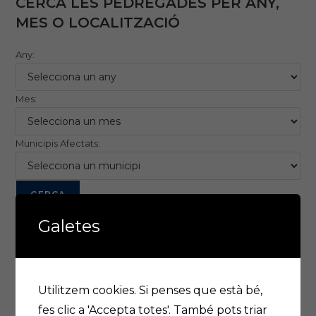
CERCA LES PEDREGADES PER ANY,
MES O LOCALITZACIÓ
Any:
Mes:
Municipis Afectats:
Galetes
Previssió meteorológica a Lleida
Utilitzem cookies. Si penses que està bé,
fes clic a 'Accepta totes'. També pots triar