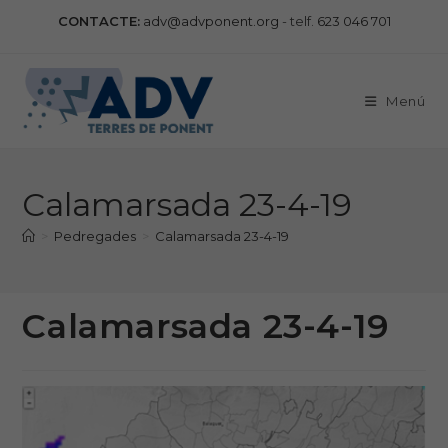
Vés
CONTACTE:
adv@advponent.org
- telf.
623 046 701
al
contingut
Menú
Calamarsada 23-4-19
>
Pedregades
>
Calamarsada 23-4-19
Calamarsada 23-4-19