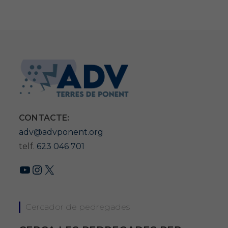
CONTACTE:
adv@advponent.org
telf.
623 046 701
YouTube
Instagram
X
Cercador de pedregades