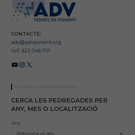
CONTACTE:
adv@advponent.org
telf.
623 046 701
YouTube
Instagram
X
Cercador de pedregades
CERCA LES PEDREGADES PER
ANY, MES O LOCALITZACIÓ
Any: