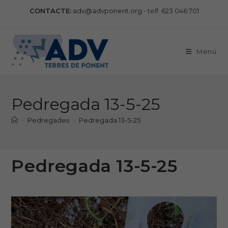
Vés
CONTACTE:
adv@advponent.org
- telf.
623 046 701
al
contingut
Menú
Pedregada 13-5-25
>
Pedregades
>
Pedregada 13-5-25
Pedregada 13-5-25