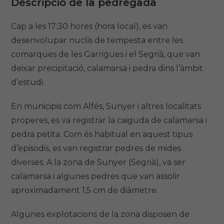
Descripció de la pedregada
Cap a les 17:30 hores (hora local), es van
desenvolupar nuclis de tempesta entre les
comarques de les Garrigues i el Segrià, que van
deixar precipitació, calamarsa i pedra dins l’àmbit
d’estudi.
En municipis com Alfés, Sunyer i altres localitats
properes, es va registrar la caiguda de calamarsa i
pedra petita. Com és habitual en aquest tipus
d’episodis, es van registrar pedres de mides
diverses. A la zona de Sunyer (Segrià), va ser
calamarsa i algunes pedres que van assolir
aproximadament 1,5 cm de diàmetre.
Algunes explotacions de la zona disposen de