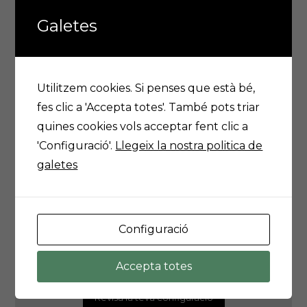
Mes:
Galetes
Municipis Afectats:
Utilitzem cookies. Si penses que està bé,
fes clic a 'Accepta totes'. També pots triar
quines cookies vols acceptar fent clic a
'Configuració'.
Llegeix la nostra politica de
Previssió meteorológica a Lleida
galetes
Configuració
És possible que la teva configuració t'estigui impedint
veure aquest contingut. El més probable és que tinguis
l'Experiència desactivada.
Accepta totes
Revisa la teva configuració