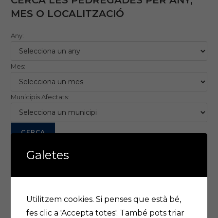
CERCA LES PEDREGADES PER ANY,
MES O LOCALITZACIÓ
Any:
Mes:
Municipis Afectats:
Galetes
Previssió meteorológica a Lleida
Utilitzem cookies. Si penses que està bé,
fes clic a 'Accepta totes'. També pots triar