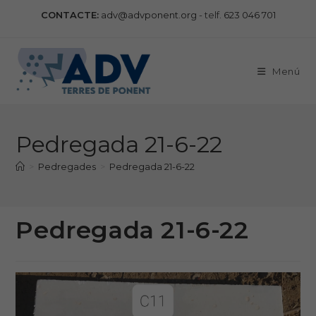
Vés
CONTACTE:
adv@advponent.org
- telf.
623 046 701
al
contingut
Menú
Pedregada 21-6-22
>
Pedregades
>
Pedregada 21-6-22
Pedregada 21-6-22