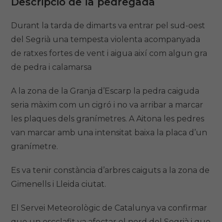
Descripció de la pedregada
Durant la tarda de dimarts va entrar pel sud-oest
del Segrià una tempesta violenta acompanyada
de ratxes fortes de vent i aigua així com algun gra
de pedra i calamarsa
A la zona de la Granja d’Escarp la pedra caiguda
seria màxim com un cigró i no va arribar a marcar
les plaques dels granímetres. A Aitona les pedres
van marcar amb una intensitat baixa la placa d’un
granímetre.
Es va tenir constància d’arbres caiguts a la zona de
Gimenells i Lleida ciutat.
El Servei Meteorològic de Catalunya va confirmar
que un escclafit va afectar el nord del Segrià i que