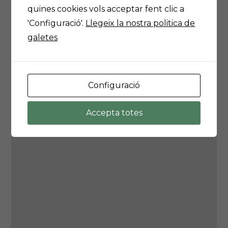
És possible que la teva configuració t'estigui impedint
quines cookies vols acceptar fent clic a
veure aquest contingut. El més probable és que tinguis
'Configuració'.
Llegeix la nostra politica de
l'Experiència desactivada.
galetes
Revisa la teva configuració
Configuració
Mapa d'avisos Catalunya
Accepta totes