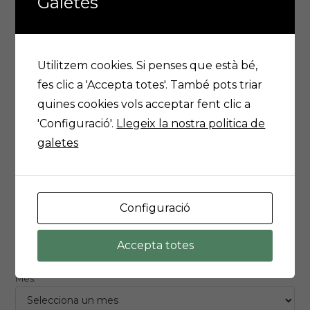
Galetes
Utilitzem cookies. Si penses que està bé,
Mapa de la pedregada
fes clic a 'Accepta totes'. També pots triar
quines cookies vols acceptar fent clic a
'Configuració'.
Llegeix la nostra politica de
Cerca de pedregades
galetes
CERCA LES PEDREGADES PER ANY,
MES O LOCALITZACIÓ
Configuració
Any:
Accepta totes
Mes: