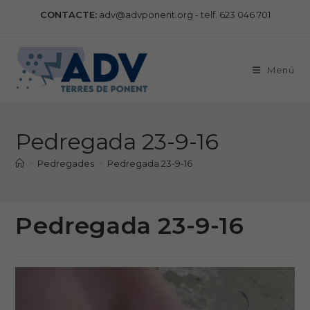
Vés
CONTACTE:
adv@advponent.org
- telf.
623 046 701
al
contingut
Menú
Pedregada 23-9-16
>
Pedregades
>
Pedregada 23-9-16
Pedregada 23-9-16