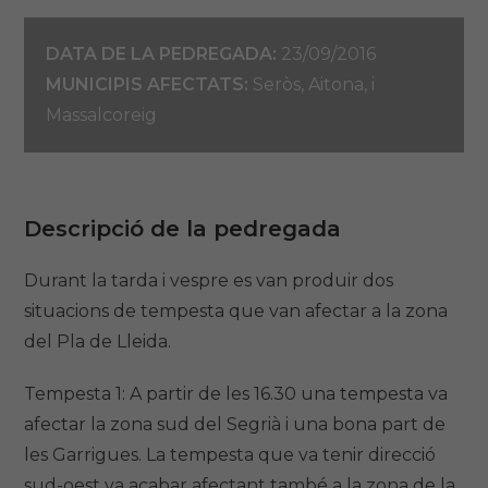
DATA DE LA PEDREGADA:
23/09/2016
MUNICIPIS AFECTATS:
Seròs, Aitona, i
Massalcoreig
Descripció de la pedregada
Durant la tarda i vespre es van produir dos
situacions de tempesta que van afectar a la zona
del Pla de Lleida.
Tempesta 1: A partir de les 16.30 una tempesta va
afectar la zona sud del Segrià i una bona part de
les Garrigues. La tempesta que va tenir direcció
sud-oest va acabar afectant també a la zona de la