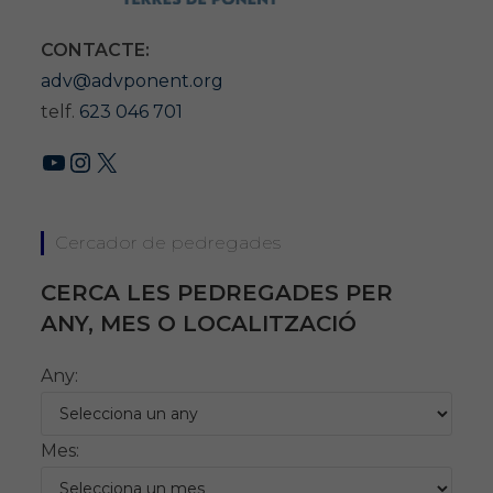
CONTACTE:
adv@advponent.org
telf.
623 046 701
YouTube
Instagram
X
Cercador de pedregades
CERCA LES PEDREGADES PER
ANY, MES O LOCALITZACIÓ
Any:
Mes: