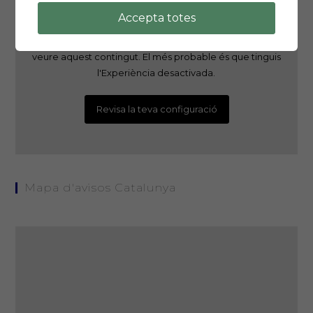
Accepta totes
És possible que la teva configuració t'estigui impedint
veure aquest contingut. El més probable és que tinguis
l'Experiència desactivada.
Revisa la teva configuració
Mapa d'avisos Catalunya