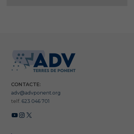
CONTACTE:
adv@advponent.org
telf.
623 046 701
YouTube
Instagram
X