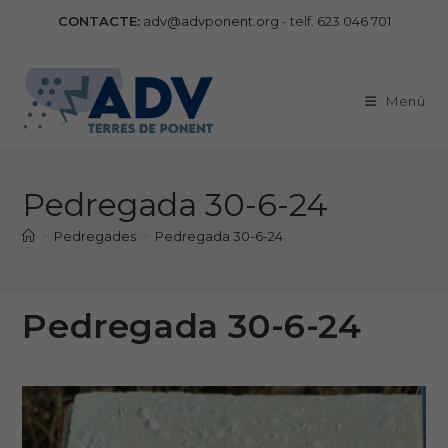
Vés
CONTACTE:
adv@advponent.org
- telf.
623 046 701
al
contingut
Menú
Pedregada 30-6-24
>
Pedregades
>
Pedregada 30-6-24
Pedregada 30-6-24