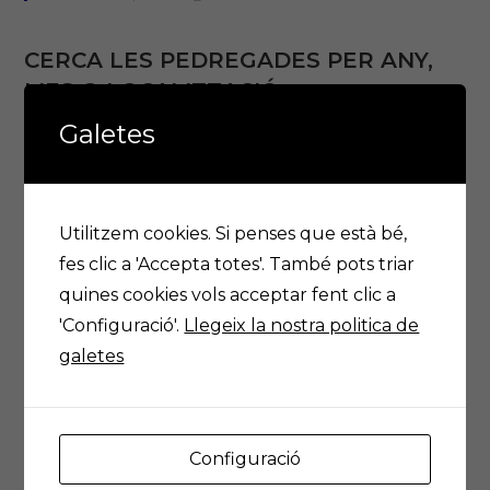
CERCA LES PEDREGADES PER ANY,
MES O LOCALITZACIÓ
Galetes
Any:
Mes:
Utilitzem cookies. Si penses que està bé,
fes clic a 'Accepta totes'. També pots triar
Municipis Afectats:
quines cookies vols acceptar fent clic a
'Configuració'.
Llegeix la nostra politica de
galetes
Previssió meteorológica a Lleida
Configuració