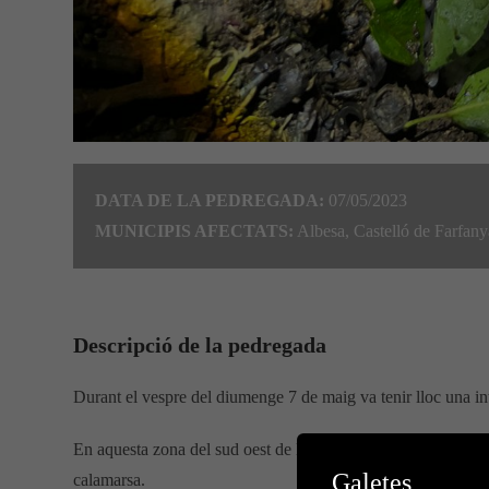
DATA DE LA PEDREGADA:
07/05/2023
MUNICIPIS AFECTATS:
Albesa, Castelló de Farfanya
Descripció de la pedregada
Durant el vespre del diumenge 7 de maig va tenir lloc una in
En aquesta zona del sud oest de la Noguera va entrar una t
Galetes
calamarsa.