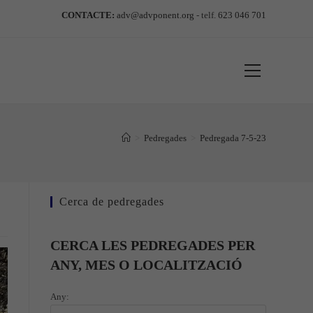
CONTACTE:
adv@advponent.org
- telf.
623 046 701
Mostra
el
menú
del
lloc
>
Pedregades
>
Pedregada 7-5-23
web
Cerca de pedregades
CERCA LES PEDREGADES PER
ANY, MES O LOCALITZACIÓ
Any: