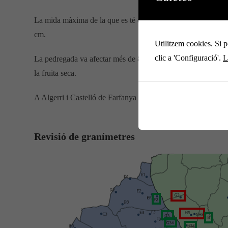
La mida màxima de la que es té constància serien pedres de 
cm.
Utilitzem cookies. Si p
clic a 'Configuració'.
L
La pedregada va afectar més de 800 hectàrees, provocant danys
la fruita seca.
A Algerri i Castelló de Farfanya no teníem granímetres quan 
Revisió de granímetres