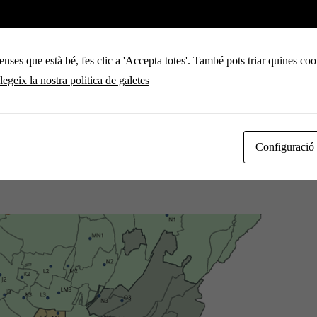
més de 1,5 cm. No es té constància de que les pedres superessin els 2
enses que està bé, fes clic a 'Accepta totes'. També pots triar quines coo
legeix la nostra politica de galetes
 d’entre el 70 al 100% en cultius com l’ordi, la fruita dolça, l’olivera
es va donar l’episodi.
Configuració