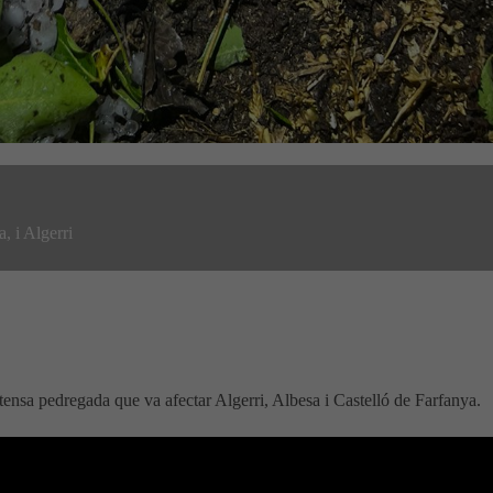
, i Algerri
tensa pedregada que va afectar Algerri, Albesa i Castelló de Farfanya.
empesta que va deixa precipitació també acompanyada per pedra i