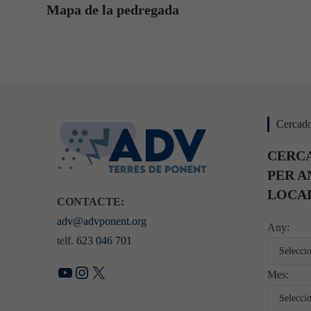
Mapa de la pedregada
Cercado
CERCA
PER A
LOCA
CONTACTE:
adv@advponent.org
Any:
telf.
623 046 701
YouTube
Instagram
X
Mes: